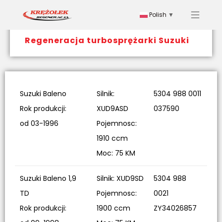
Polish
▼
Regeneracja turbosprężarki Suzuki
Suzuki Baleno
Silnik:
5304 988 0011
Rok produkcji:
XUD9ASD
037590
od 03-1996
Pojemnosc:
1910 ccm
Moc: 75 KM
Suzuki Baleno 1,9
Silnik: XUD9SD
5304 988
TD
Pojemnosc:
0021
Rok produkcji:
1900 ccm
ZY34026857