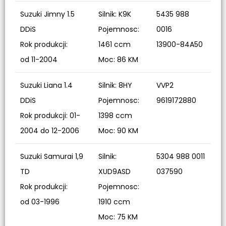
Suzuki Jimny 1.5
Silnik: K9K
5435 988
DDiS
Pojemnosc:
0016
Rok produkcji:
1461 ccm
13900-84A50
od 11-2004
Moc: 86 KM
Suzuki Liana 1.4
Silnik: 8HY
VVP2
DDiS
Pojemnosc:
9619172880
Rok produkcji: 01-
1398 ccm
2004 do 12-2006
Moc: 90 KM
Suzuki Samurai 1,9
Silnik:
5304 988 0011
TD
XUD9ASD
037590
Rok produkcji:
Pojemnosc:
od 03-1996
1910 ccm
Moc: 75 KM