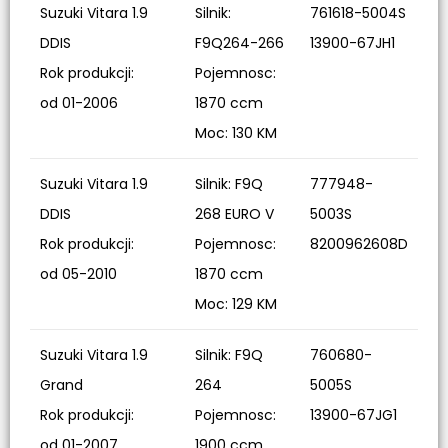
Suzuki Vitara 1.9
Silnik:
761618-5004S
DDIS
F9Q264-266
13900-67JH1
Rok produkcji:
Pojemnosc:
od 01-2006
1870 ccm
Moc: 130 KM
Suzuki Vitara 1.9
Silnik: F9Q
777948-
DDIS
268 EURO V
5003S
Rok produkcji:
Pojemnosc:
8200962608D
od 05-2010
1870 ccm
Moc: 129 KM
Suzuki Vitara 1.9
Silnik: F9Q
760680-
Grand
264
5005S
Rok produkcji:
Pojemnosc:
13900-67JG1
od 01-2007
1900 ccm