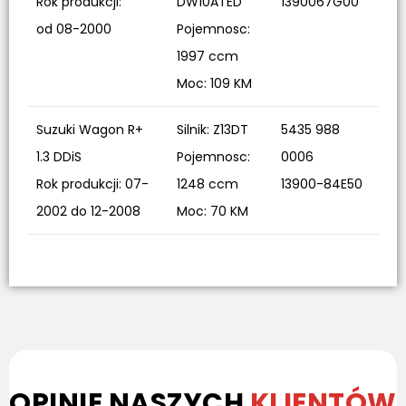
Rok produkcji:
DW10ATED
1390067G00
od 08-2000
Pojemnosc:
1997 ccm
Moc: 109 KM
Suzuki Wagon R+
Silnik: Z13DT
5435 988
1.3 DDiS
Pojemnosc:
0006
Rok produkcji: 07-
1248 ccm
13900-84E50
2002 do 12-2008
Moc: 70 KM
OPINIE NASZYCH
KLIENTÓW