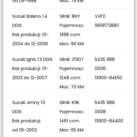
od 09-1998
Moc: 75 KM
Suzuki Baleno 1.4
Silnik: 8HY
VVP2
DDiS
Pojemnosc:
9619172880
Rok produkcji: 01-
1398 ccm
2004 do 12-2006
Moc: 90 KM
Suzuki Ignis 1.3 DDiS
Silnik: Z13DT
5435 988
Rok produkcji: 01-
Pojemnosc:
0006
2003 do 12-2007
1248 ccm
13900-84E50
Moc: 70 KM
Suzuki Jimny 1.5
Silnik: K9K
5435 988
DDiS
Pojemnosc:
0008
Rok produkcji:
1461 ccm
13900-84A00
od 05-2003
Moc: 65 KM